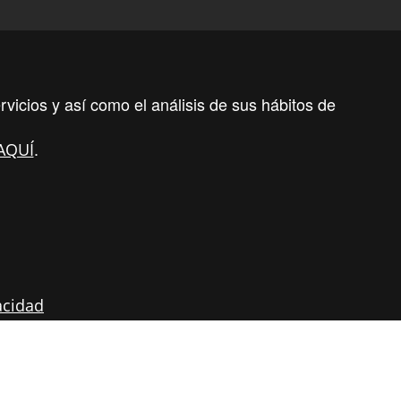
Aviso Legal
PolÃ­tica de
/
Privacidad
rvicios y así como el análisis de sus hábitos de
PolÃ­tica de Cookies
.
AQUÍ
Â¡SÃ­guenos!
acidad
os
Marcas
Testimonios
Noticias
Contacto