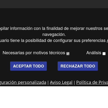
ciÃ³n de contacto
opilar información con la finalidad de mejorar nuestros se
INA PALMA
OFICINA TARRAGONA
navegación.
ima 27
uario tiene la posibilidad de configurar sus preferencias
Moll de Lleida, bloque 2,
lma de Mallorca
Locales 11-12-13, 43004 Tarragona
Necesarias por motivos técnicos
Análisis
 971 760 237
<
+34 679 953 864
o@precision-marine.net
<
allan@precision-marine.net
ACEPTAR TODO
RECHAZAR TODO
|
|
guración personalizada
Aviso Legal
Política de Priv
d y diseño
Portada
Servici