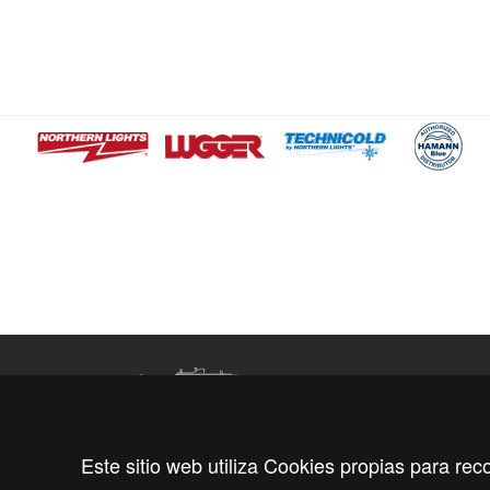
Informa
Precision demands performance,
Este sitio web utiliza Cookies propias para rec
performance demands precision
OFIC