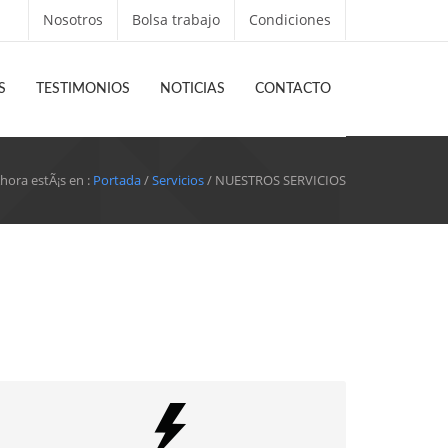
Nosotros
Bolsa trabajo
Condiciones
S
TESTIMONIOS
NOTICIAS
CONTACTO
hora estÃ¡s en :
Portada
/
Servicios
/ NUESTROS SERVICIOS