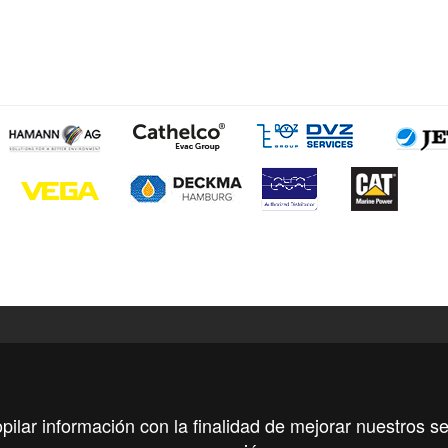
ciÃ³n de contacto
opilar información con la finalidad de mejorar nuestros se
INA PALMA
OFICINA TARRAGONA